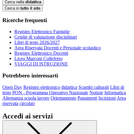
Cerca nella
didattica
Cerca in
tutto il sito
Ricerche frequenti
Registro Elettronico Famiglie
Griglie di valutazione disciplinari
Libri di testo 2026/2027
Area Riservata Docenti e Personale scolastico
Registro Elettronico Docenti
Liceo Marconi Colleferro
VIAGGI DI ISTRUZIONE
Potrebbero interessarti
Open Day
Registro elettronico
didattica
Scambi culturali
Libri di
testo
PON - Programma Operativo Nazionale
Notizie
Informatica
Alternanza scuola lavoro
Orientamento
Pagamenti
Iscrizioni
Area
riservata
circolari
Accedi ai servizi