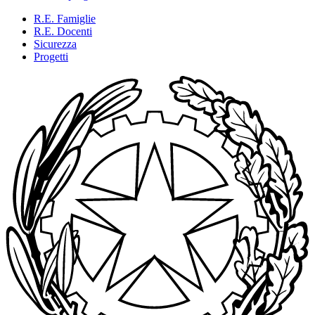
R.E. Famiglie
R.E. Docenti
Sicurezza
Progetti