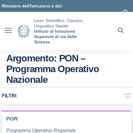
Vai ai contenuti
Vai al menu di navigazione
Vai al footer
Ministero dell'Istruzione e del
Merito
Liceo Scientifico, Classico,
Linguistico Statale
Istituto di Istruzione
Superiore di via delle
Scienze
Argomento: PON –
Programma Operativo
Nazionale
FILTRI
POR
Programma Operativo Regionale