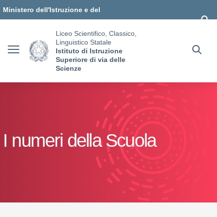
Vai ai contenuti
Vai al menu di navigazione
Vai al footer
Ministero dell'Istruzione e del
Merito
Liceo Scientifico, Classico,
Linguistico Statale
Istituto di Istruzione
Superiore di via delle
Scienze
I numeri della Scuola