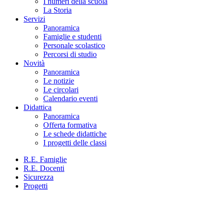
I numeri della scuola
La Storia
Servizi
Panoramica
Famiglie e studenti
Personale scolastico
Percorsi di studio
Novità
Panoramica
Le notizie
Le circolari
Calendario eventi
Didattica
Panoramica
Offerta formativa
Le schede didattiche
I progetti delle classi
R.E. Famiglie
R.E. Docenti
Sicurezza
Progetti