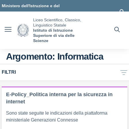
Vai ai contenuti
Vai al menu di navigazione
Vai al footer
Ministero dell'Istruzione e del
Merito
Liceo Scientifico, Classico,
Linguistico Statale
Istituto di Istruzione
Superiore di via delle
Scienze
Argomento: Informatica
FILTRI
E-Policy_Politica interna per la sicurezza in
internet
Sono state seguite le indicazioni della piattaforma
ministeriale Generazioni Connesse