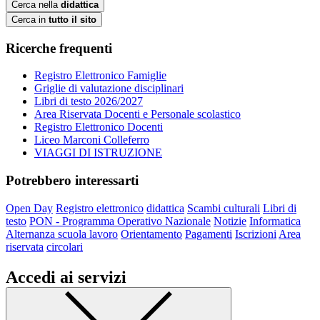
Cerca nella
didattica
Cerca in
tutto il sito
Ricerche frequenti
Registro Elettronico Famiglie
Griglie di valutazione disciplinari
Libri di testo 2026/2027
Area Riservata Docenti e Personale scolastico
Registro Elettronico Docenti
Liceo Marconi Colleferro
VIAGGI DI ISTRUZIONE
Potrebbero interessarti
Open Day
Registro elettronico
didattica
Scambi culturali
Libri di
testo
PON - Programma Operativo Nazionale
Notizie
Informatica
Alternanza scuola lavoro
Orientamento
Pagamenti
Iscrizioni
Area
riservata
circolari
Accedi ai servizi