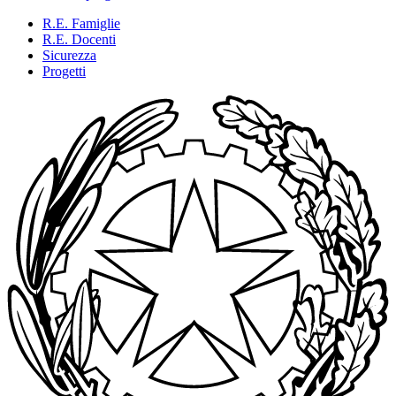
R.E. Famiglie
R.E. Docenti
Sicurezza
Progetti