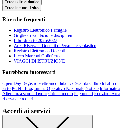
Cerca nella
didattica
Cerca in
tutto il sito
Ricerche frequenti
Registro Elettronico Famiglie
Griglie di valutazione disciplinari
Libri di testo 2026/2027
Area Riservata Docenti e Personale scolastico
Registro Elettronico Docenti
Liceo Marconi Colleferro
VIAGGI DI ISTRUZIONE
Potrebbero interessarti
Open Day
Registro elettronico
didattica
Scambi culturali
Libri di
testo
PON - Programma Operativo Nazionale
Notizie
Informatica
Alternanza scuola lavoro
Orientamento
Pagamenti
Iscrizioni
Area
riservata
circolari
Accedi ai servizi