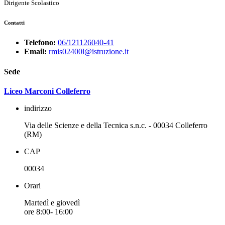
Dirigente Scolastico
Contatti
Telefono:
06/121126040-41
Email:
rmis02400l@istruzione.it
Sede
Liceo Marconi Colleferro
indirizzo
Via delle Scienze e della Tecnica s.n.c. - 00034 Colleferro
(RM)
CAP
00034
Orari
Martedì e giovedì
ore 8:00- 16:00