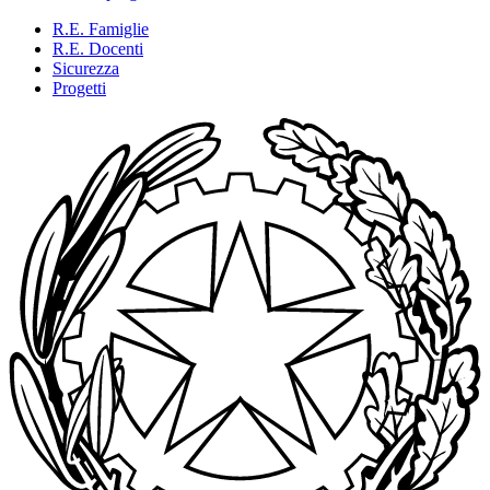
R.E. Famiglie
R.E. Docenti
Sicurezza
Progetti