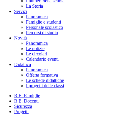
I numeri della scuola
La Storia
Servizi
Panoramica
Famiglie e studenti
Personale scolastico
Percorsi di studio
Novità
Panoramica
Le notizie
Le circolari
Calendario eventi
Didattica
Panoramica
Offerta formativa
Le schede didattiche
I progetti delle classi
R.E. Famiglie
R.E. Docenti
Sicurezza
Progetti