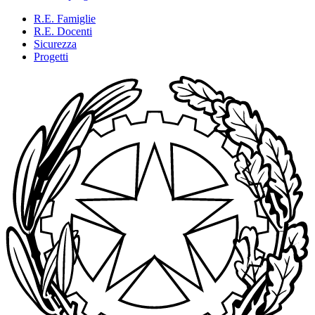
R.E. Famiglie
R.E. Docenti
Sicurezza
Progetti