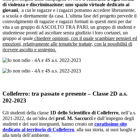
di violenza e discriminazione
;
uno spazio virtuale dedicato ai
giovani
, a cui le ragazze e i ragazzi potranno accedere liberamente,
a scuola o direttamente da casa. L’ultima fase del progetto prevede il
coinvolgimento di ragazze e ragazzi formati in questi mesi per dar
vita a un gruppo di ASCOLTO TRA PARI, un gruppo di studenti e
studentesse pronti ad ascoltare senza giudizio i loro coetanei, un
gruppo al quale
chiedere opinioni, con il quale scambiare pensieri ed
emozioni, relativamente alle tematiche trattate, con la possibilità di
ricevere ascolto e sostegno.
Colleferro: tra passato e presente – Classe 2D a.s.
202-2023
Gli studenti della classe
1D dello Scientifico di Colleferro
, nell’a.s.
2021-2022, da un’idea del
prof. M. Saccucci
e dall’impegno degli
studenti e dei suoi insegnanti, hanno creato un
curatissimo sito
dedicato al
territorio di Colleferro
, alla sua storia, ai suoi luoghi e
alla tutela dell’ambiente.