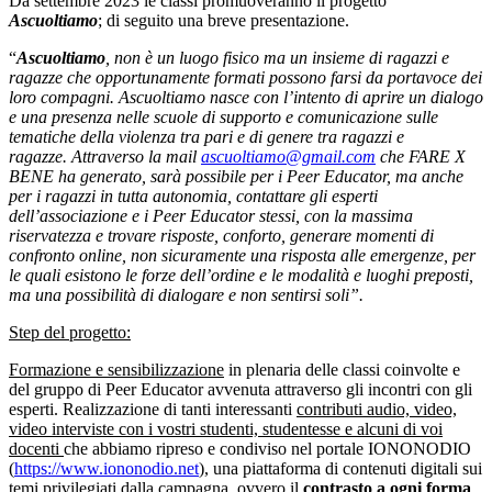
Da settembre 2023 le classi promuoveranno il progetto
Ascuoltiamo
; di seguito una breve presentazione.
“
Ascuoltiamo
, non è un luogo fisico ma un insieme di ragazzi e
ragazze che opportunamente formati possono farsi da portavoce dei
loro compagni.
Ascuoltiamo nasce con l’intento di aprire un dialogo
e una presenza nelle scuole di supporto e comunicazione sulle
tematiche della violenza tra pari e di genere tra ragazzi e
ragazze.
Attraverso la mail
ascuoltiamo@gmail.com
che FARE X
BENE ha generato, sarà possibile per i Peer Educator, ma anche
per i ragazzi in tutta autonomia, contattare gli esperti
dell’associazione e i Peer Educator stessi, con la massima
riservatezza e trovare risposte, conforto, generare momenti di
confronto online, non sicuramente una risposta alle emergenze, per
le quali esistono le forze dell’ordine e le modalità e luoghi preposti,
ma una possibilità di dialogare e non sentirsi soli”.
Step del progetto:
Formazione e sensibilizzazione
in plenaria delle classi coinvolte e
del gruppo di Peer Educator avvenuta attraverso gli incontri con gli
esperti. Realizzazione di tanti interessanti
contributi audio, video,
video interviste con i vostri studenti, studentesse e alcuni di voi
docenti
che abbiamo ripreso e condiviso nel portale IONONODIO
(
https://www.iononodio.net
), una piattaforma di contenuti digitali sui
temi privilegiati dalla campagna, ovvero il
contrasto a ogni forma