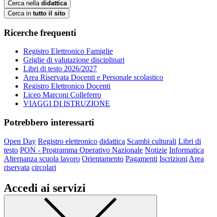
Cerca nella
didattica
Cerca in
tutto il sito
Ricerche frequenti
Registro Elettronico Famiglie
Griglie di valutazione disciplinari
Libri di testo 2026/2027
Area Riservata Docenti e Personale scolastico
Registro Elettronico Docenti
Liceo Marconi Colleferro
VIAGGI DI ISTRUZIONE
Potrebbero interessarti
Open Day
Registro elettronico
didattica
Scambi culturali
Libri di
testo
PON - Programma Operativo Nazionale
Notizie
Informatica
Alternanza scuola lavoro
Orientamento
Pagamenti
Iscrizioni
Area
riservata
circolari
Accedi ai servizi