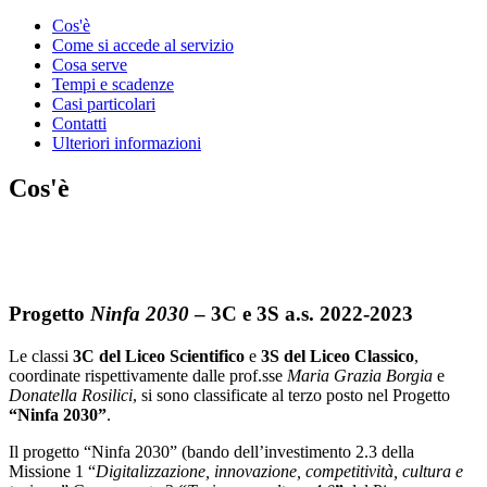
Cos'è
Come si accede al servizio
Cosa serve
Tempi e scadenze
Casi particolari
Contatti
Ulteriori informazioni
Cos'è
Progetto
Ninfa 2030
– 3C e 3S a.s. 2022-2023
Le classi
3C del Liceo Scientifico
e
3S del Liceo Classico
,
coordinate rispettivamente dalle prof.sse
Maria Grazia Borgia
e
Donatella Rosilici
, si sono classificate al terzo posto nel Progetto
“Ninfa 2030”
.
Il progetto “Ninfa 2030” (bando dell’investimento 2.3 della
Missione 1 “
Digitalizzazione, innovazione, competitività, cultura e