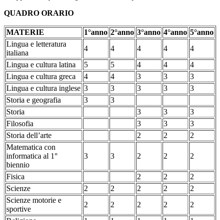
QUADRO ORARIO
MATERIE
1°anno
2°anno
3°anno
4°anno
5°anno
Lingua e letteratura
4
4
4
4
4
italiana
Lingua e cultura latina
5
5
4
4
4
Lingua e cultura greca
4
4
3
3
3
Lingua e cultura inglese
3
3
3
3
3
Storia e geografia
3
3
Storia
3
3
3
Filosofia
3
3
3
Storia dell’arte
2
2
2
Matematica con
informatica al 1°
3
3
2
2
2
biennio
Fisica
2
2
2
Scienze
2
2
2
2
2
Scienze motorie e
2
2
2
2
2
sportive