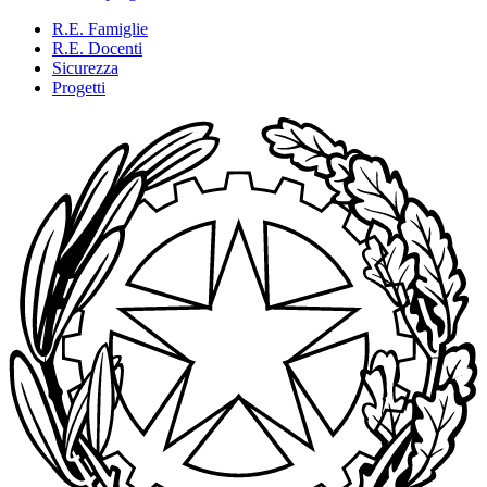
R.E. Famiglie
R.E. Docenti
Sicurezza
Progetti