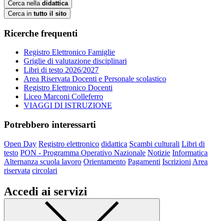
Cerca nella
didattica
Cerca in
tutto il sito
Ricerche frequenti
Registro Elettronico Famiglie
Griglie di valutazione disciplinari
Libri di testo 2026/2027
Area Riservata Docenti e Personale scolastico
Registro Elettronico Docenti
Liceo Marconi Colleferro
VIAGGI DI ISTRUZIONE
Potrebbero interessarti
Open Day
Registro elettronico
didattica
Scambi culturali
Libri di
testo
PON - Programma Operativo Nazionale
Notizie
Informatica
Alternanza scuola lavoro
Orientamento
Pagamenti
Iscrizioni
Area
riservata
circolari
Accedi ai servizi