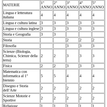
1°
2°
3°
4°
5°
MATERIE
ANNO
ANNO
ANNO
ANNO
ANNO
Lingua e letteratura
4
4
4
4
4
italiana
Lingua e cultura latina
3
3
3
3
3
Lingua e cultura inglese
3
3
3
3
3
Storia e Geografia
3
3
Storia
2
2
2
Filosofia
3
3
3
Scienze (Biologia,
Chimica, Scienze della
2
2
3
3
3
terra)
Fisica
2
2
3
3
3
Matematica con
informatica al 1°
5
5
4
4
4
biennio
Disegno e Storia
2
2
2
2
2
dell’Arte
Scienze Motorie e
2
2
2
2
2
Sportive
Religione
1
1
1
1
1