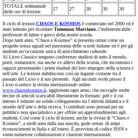
TOTALE settimanale
27
27
30
30
30
delle ore di lezione
Il ciclo di lezioni
CHAOS E KOSMOS
è cominciato nel 2000 ed è
stato istituito per ricordare
Tommaso Marciano
, l’indimenticabile
professore di latino e greco della nostra scuola.
Dopo tanti anni, “Chaos e Kosmos” si presenta ormai come un
progetto senza uguali nel panorama delle scuole italiane ed è per gli
studenti un’occasione unica di arricchimento culturale.
Al Liceo Classico tengono conferenze studiosi di tutto il mondo,
poeti, romanzieri, ma anche ex allievi della scuola, che incontrano i
ragazzi presentando i primi risultati del loro impegno nella scienza e
nell’arte. Le lezioni stabiliscono così un legame costante tra il
passato del Liceo e il suo presente. Agli incontri svolti presso il
Liceo si unisce la rivista internazionale online
www.chaosekosmos.it
, aggiornata ogni anno, che raccoglie molte
decine di articoli scaricabili liberamente in formato .pdf e il cui
intento è istituire un solido collegamento tra l’attività didattica e il
mondo dell’arte e della ricerca. I contributi sono pensati per un
pubblico non specialistico e per offrire un approfondimento agli
studenti. Così come il ciclo di lezioni, anche la rivista di “Chaos e
Kosmos”, a molti anni dalla sua nascita, gode ormai di ampi
riconoscimenti in Italia e all’estero. È provvista di codice ISSN e
vanta numerose collaborazioni e citazioni internazionali.