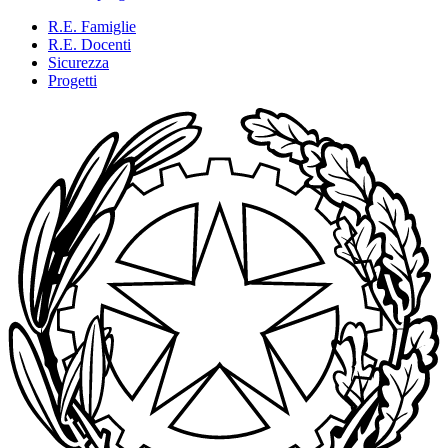
R.E. Famiglie
R.E. Docenti
Sicurezza
Progetti