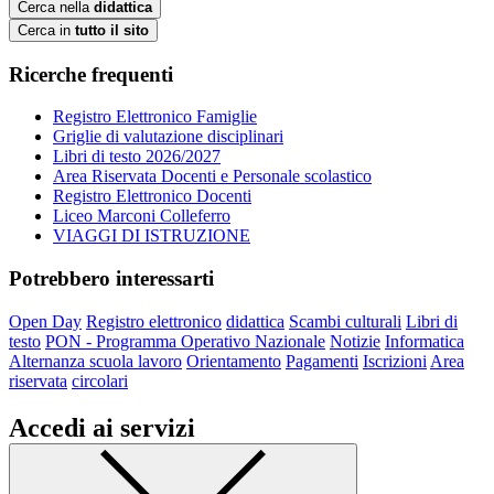
Cerca nella
didattica
Cerca in
tutto il sito
Ricerche frequenti
Registro Elettronico Famiglie
Griglie di valutazione disciplinari
Libri di testo 2026/2027
Area Riservata Docenti e Personale scolastico
Registro Elettronico Docenti
Liceo Marconi Colleferro
VIAGGI DI ISTRUZIONE
Potrebbero interessarti
Open Day
Registro elettronico
didattica
Scambi culturali
Libri di
testo
PON - Programma Operativo Nazionale
Notizie
Informatica
Alternanza scuola lavoro
Orientamento
Pagamenti
Iscrizioni
Area
riservata
circolari
Accedi ai servizi