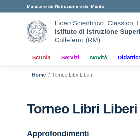
Vai ai contenuti
Vai al menu di navigazione
Vai al footer
Ministero dell'Istruzione e del Merito
Liceo Scientifico, Classico, 
Istituto di Istruzione Super
Colleferro (RM)
Scuola
Servizi
Novità
Didattic
Home
Torneo Libri Liberi
Torneo Libri Liberi
Approfondimenti