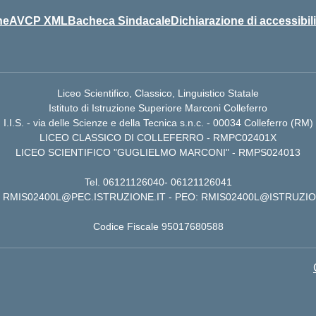
ne
AVCP XML
Bacheca Sindacale
Dichiarazione di accessibili
Liceo Scientifico, Classico, Linguistico Statale
Istituto di Istruzione Superiore Marconi Colleferro
I.I.S. - via delle Scienze e della Tecnica s.n.c. - 00034 Colleferro (RM)
LICEO CLASSICO DI COLLEFERRO - RMPC02401X
LICEO SCIENTIFICO "GUGLIELMO MARCONI" - RMPS024013
Tel.
06121126040
-
06121126041
RMIS02400L@PEC.ISTRUZIONE.IT
- PEO:
RMIS02400L@ISTRUZIO
Codice Fiscale 95017680588