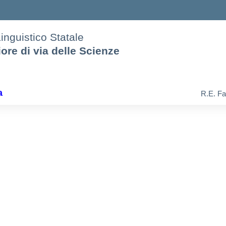
Linguistico Statale
iore di via delle Scienze
a
R.E. Fa