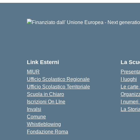
Link Esterni
La Scu
MIUR
Present
Ufficio Scolastico Regionale
I luoghi
Ufficio Scolastico Territoriale
Le carte
Scuola in Chiaro
Organiz
Iscrizioni On LIne
I numeri
Invalsi
La Stori
Comune
Whistleblowing
Fondazione Roma