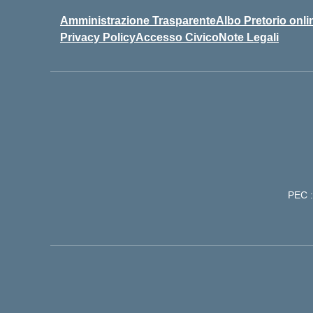
Amministrazione Trasparente
Albo Pretorio onli
Privacy Policy
Accesso Civico
Note Legali
PEC :