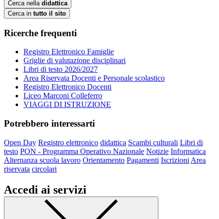
Cerca nella
didattica
Cerca in
tutto il sito
Ricerche frequenti
Registro Elettronico Famiglie
Griglie di valutazione disciplinari
Libri di testo 2026/2027
Area Riservata Docenti e Personale scolastico
Registro Elettronico Docenti
Liceo Marconi Colleferro
VIAGGI DI ISTRUZIONE
Potrebbero interessarti
Open Day
Registro elettronico
didattica
Scambi culturali
Libri di
testo
PON - Programma Operativo Nazionale
Notizie
Informatica
Alternanza scuola lavoro
Orientamento
Pagamenti
Iscrizioni
Area
riservata
circolari
Accedi ai servizi