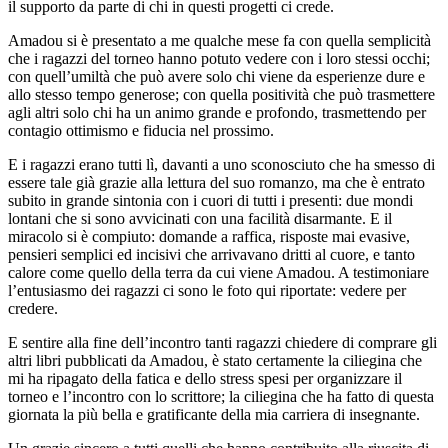
il supporto da parte di chi in questi progetti ci crede.
Amadou si è presentato a me qualche mese fa con quella semplicità
che i ragazzi del torneo hanno potuto vedere con i loro stessi occhi;
con quell’umiltà che può avere solo chi viene da esperienze dure e
allo stesso tempo generose; con quella positività che può trasmettere
agli altri solo chi ha un animo grande e profondo, trasmettendo per
contagio ottimismo e fiducia nel prossimo.
E i ragazzi erano tutti lì, davanti a uno sconosciuto che ha smesso di
essere tale già grazie alla lettura del suo romanzo, ma che è entrato
subito in grande sintonia con i cuori di tutti i presenti: due mondi
lontani che si sono avvicinati con una facilità disarmante. E il
miracolo si è compiuto: domande a raffica, risposte mai evasive,
pensieri semplici ed incisivi che arrivavano dritti al cuore, e tanto
calore come quello della terra da cui viene Amadou. A testimoniare
l’entusiasmo dei ragazzi ci sono le foto qui riportate: vedere per
credere.
E sentire alla fine dell’incontro tanti ragazzi chiedere di comprare gli
altri libri pubblicati da Amadou, è stato certamente la ciliegina che
mi ha ripagato della fatica e dello stress spesi per organizzare il
torneo e l’incontro con lo scrittore; la ciliegina che ha fatto di questa
giornata la più bella e gratificante della mia carriera di insegnante.