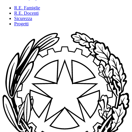
R.E. Famiglie
R.E. Docenti
Sicurezza
Progetti