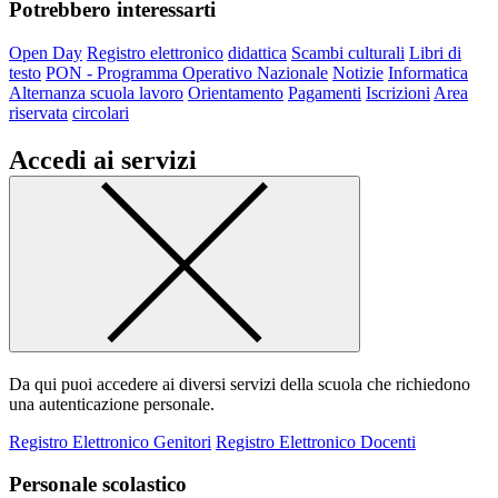
Potrebbero interessarti
Open Day
Registro elettronico
didattica
Scambi culturali
Libri di
testo
PON - Programma Operativo Nazionale
Notizie
Informatica
Alternanza scuola lavoro
Orientamento
Pagamenti
Iscrizioni
Area
riservata
circolari
Accedi ai servizi
Da qui puoi accedere ai diversi servizi della scuola che richiedono
una autenticazione personale.
Registro Elettronico Genitori
Registro Elettronico Docenti
Personale scolastico