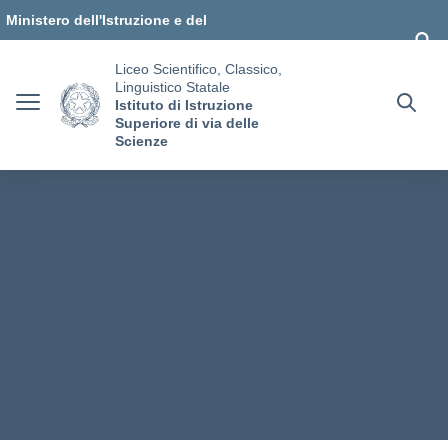
Vai ai contenuti
Vai al menu di navigazione
Vai al footer
Ministero dell'Istruzione e del
Merito
Liceo Scientifico, Classico,
Linguistico Statale
Istituto di Istruzione
Superiore di via delle
Scienze