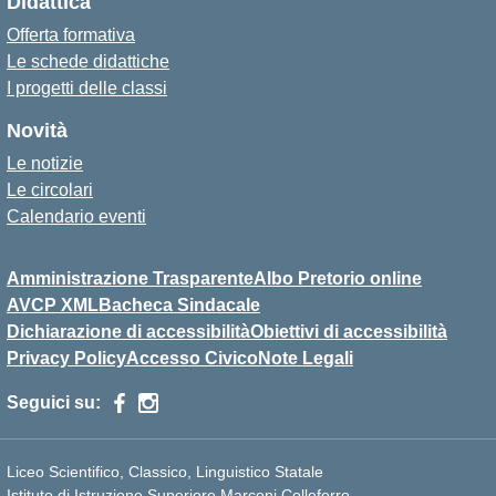
Didattica
Offerta formativa
Le schede didattiche
I progetti delle classi
Novità
Le notizie
Le circolari
Calendario eventi
Amministrazione Trasparente
Albo Pretorio online
AVCP XML
Bacheca Sindacale
Dichiarazione di accessibilità
Obiettivi di accessibilità
Privacy Policy
Accesso Civico
Note Legali
Seguici su:
Liceo Scientifico, Classico, Linguistico Statale
Istituto di Istruzione Superiore Marconi Colleferro