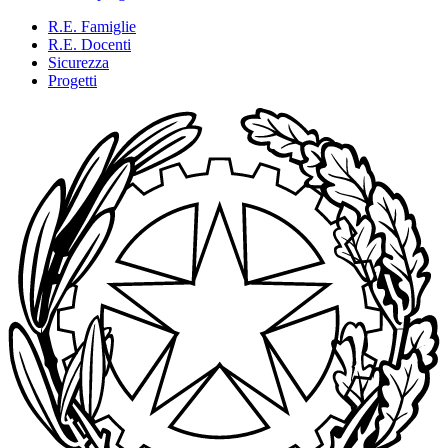
R.E. Famiglie
R.E. Docenti
Sicurezza
Progetti