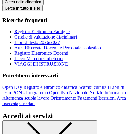
Cerca nella
didattica
Cerca in
tutto il sito
Ricerche frequenti
Registro Elettronico Famiglie
Griglie di valutazione disciplinari
Libri di testo 2026/2027
Area Riservata Docenti e Personale scolastico
Registro Elettronico Docenti
Liceo Marconi Colleferro
VIAGGI DI ISTRUZIONE
Potrebbero interessarti
Open Day
Registro elettronico
didattica
Scambi culturali
Libri di
testo
PON - Programma Operativo Nazionale
Notizie
Informatica
Alternanza scuola lavoro
Orientamento
Pagamenti
Iscrizioni
Area
riservata
circolari
Accedi ai servizi