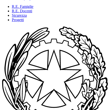
R.E. Famiglie
R.E. Docenti
Sicurezza
Progetti