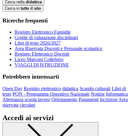
Cerca nella
didattica
Cerca in
tutto il sito
Ricerche frequenti
Registro Elettronico Famiglie
Griglie di valutazione disciplinari
Libri di testo 2026/2027
Area Riservata Docenti e Personale scolastico
Registro Elettronico Docenti
Liceo Marconi Colleferro
VIAGGI DI ISTRUZIONE
Potrebbero interessarti
Open Day
Registro elettronico
didattica
Scambi culturali
Libri di
testo
PON - Programma Operativo Nazionale
Notizie
Informatica
Alternanza scuola lavoro
Orientamento
Pagamenti
Iscrizioni
Area
riservata
circolari
Accedi ai servizi