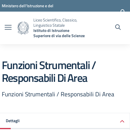
Vai ai contenuti
Vai al menu di navigazione
Vai al footer
Ministero dell'Istruzione e del
Merito
Liceo Scientifico, Classico,
Linguistico Statale
Istituto di Istruzione
Superiore di via delle Scienze
Funzioni Strumentali /
Responsabili Di Area
Funzioni Strumentali / Responsabili Di Area
Dettagli