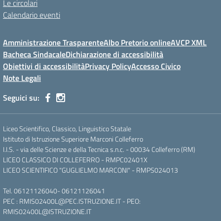
Le circolari
Calendario eventi
Amministrazione Trasparente
Albo Pretorio online
AVCP XML
Bacheca Sindacale
Dichiarazione di accessibilità
Obiettivi di accessibilità
Privacy Policy
Accesso Civico
Note Legali
Seguici su:
Liceo Scientifico, Classico, Linguistico Statale
Istituto di Istruzione Superiore Marconi Colleferro
I.I.S. - via delle Scienze e della Tecnica s.n.c. - 00034 Colleferro (RM)
LICEO CLASSICO DI COLLEFERRO - RMPC02401X
LICEO SCIENTIFICO "GUGLIELMO MARCONI" - RMPS024013
Tel.
06121126040
-
06121126041
PEC :
RMIS02400L@PEC.ISTRUZIONE.IT
- PEO:
RMIS02400L@ISTRUZIONE.IT