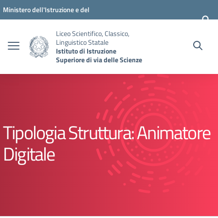
Vai ai contenuti
Vai al menu di navigazione
Vai al footer
Ministero dell'Istruzione e del
Merito
Liceo Scientifico, Classico,
Linguistico Statale
Istituto di Istruzione
Superiore di via delle Scienze
Tipologia Struttura:
Animatore
Digitale