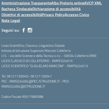
Amministrazione Trasparente
Albo Pretorio online
AVCP XML
Bacheca Sindacale
Dichiarazione di accessibilità
Obiettivi di accessibilità
Privacy Policy
Accesso Civico
Note Legali
Seguici su:
Liceo Scientifico, Classico, Linguistico Statale
Istituto di Istruzione Superiore Marconi Colleferro
I.I.S. - via delle Scienze e della Tecnica s.n.c. - 00034 Colleferro (RM)
LICEO CLASSICO DI COLLEFERRO - RMPC02401X
LICEO SCIENTIFICO "GUGLIELMO MARCONI" - RMPS024013
Tel.
06121126040
-
06121126041
PEC :
RMIS02400L@PEC.ISTRUZIONE.IT
- PEO:
RMIS02400L@ISTRUZIONE.IT
Codice Fiscale 95017680588