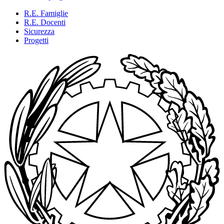
R.E. Famiglie
R.E. Docenti
Sicurezza
Progetti