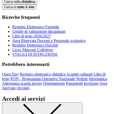
Cerca nella
didattica
Cerca in
tutto il sito
Ricerche frequenti
Registro Elettronico Famiglie
Griglie di valutazione disciplinari
Libri di testo 2026/2027
Area Riservata Docenti e Personale scolastico
Registro Elettronico Docenti
Liceo Marconi Colleferro
VIAGGI DI ISTRUZIONE
Potrebbero interessarti
Open Day
Registro elettronico
didattica
Scambi culturali
Libri di
testo
PON - Programma Operativo Nazionale
Notizie
Informatica
Alternanza scuola lavoro
Orientamento
Pagamenti
Iscrizioni
Area
riservata
circolari
Accedi ai servizi