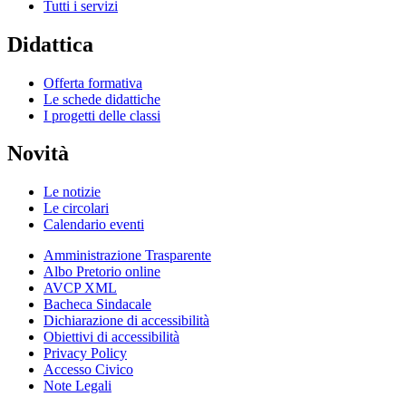
Tutti i servizi
Didattica
Offerta formativa
Le schede didattiche
I progetti delle classi
Novità
Le notizie
Le circolari
Calendario eventi
Amministrazione Trasparente
Albo Pretorio online
AVCP XML
Bacheca Sindacale
Dichiarazione di accessibilità
Obiettivi di accessibilità
Privacy Policy
Accesso Civico
Note Legali