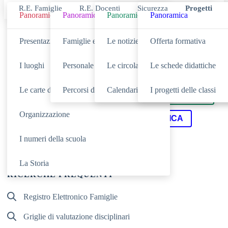
R.E. Famiglie
R.E. Docenti
Sicurezza
Progetti
Panoramica
Panoramica
Panoramica
Panoramica
Cerca
Presentazione
Famiglie e studenti
Le notizie
Offerta formativa
I luoghi
Personale scolastico
Le circolari
Le schede didattiche
Le carte della scuola
Percorsi di studio
Calendario eventi
I progetti delle classi
SCUOLA
NOVITÀ
Cerca nella sezione
Cerca tra le
Organizzazione
SERVIZI
DIDATTICA
Cerca nei
Cerca nella
I numeri della scuola
TUTTO IL SITO
Cerca in
La Storia
RICERCHE FREQUENTI
Registro Elettronico Famiglie
Griglie di valutazione disciplinari