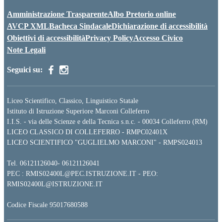
Amministrazione Trasparente
Albo Pretorio online
AVCP XML
Bacheca Sindacale
Dichiarazione di accessibilità
Obiettivi di accessibilità
Privacy Policy
Accesso Civico
Note Legali
Seguici su:
Liceo Scientifico, Classico, Linguistico Statale
Istituto di Istruzione Superiore Marconi Colleferro
I.I.S. - via delle Scienze e della Tecnica s.n.c. - 00034 Colleferro (RM)
LICEO CLASSICO DI COLLEFERRO - RMPC02401X
LICEO SCIENTIFICO "GUGLIELMO MARCONI" - RMPS024013
Tel.
06121126040
-
06121126041
PEC :
RMIS02400L@PEC.ISTRUZIONE.IT
- PEO:
RMIS02400L@ISTRUZIONE.IT
Codice Fiscale 95017680588