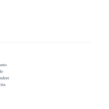
unto
le
indere
cita