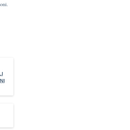
oni.
LI
NI