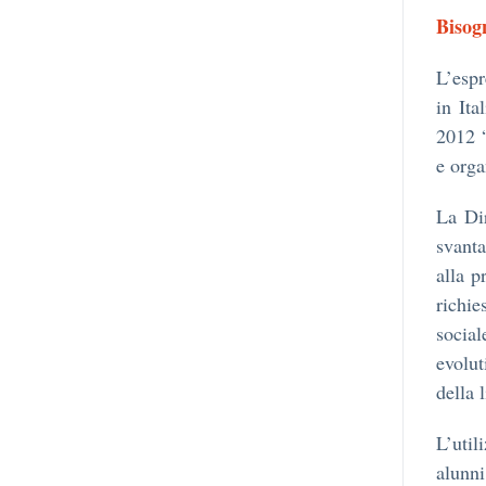
Bisog
L’espr
in Ita
2012 “
e orga
La Dir
svanta
alla p
richie
socia
evolut
della 
L’uti
alunni