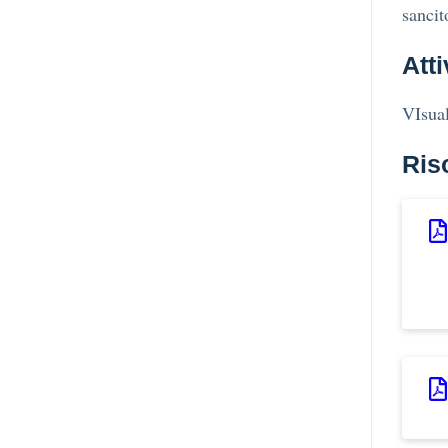
sancit
Atti
VIsual
Ris