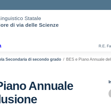
Linguistico Statale
iore di via delle Scienze
a
R.E. Fa
la Secondaria di secondo grado
BES e Piano Annuale dell
Piano Annuale
I
clusione