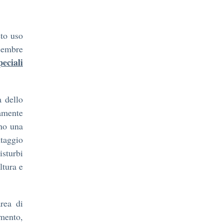
sto uso
icembre
eciali
a dello
tamente
ano una
ntaggio
sturbi
ltura e
rea di
amento,