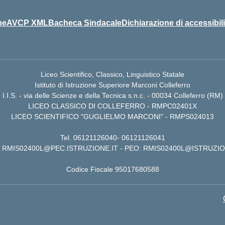
ne
AVCP XML
Bacheca Sindacale
Dichiarazione di accessibili
Liceo Scientifico, Classico, Linguistico Statale
Istituto di Istruzione Superiore Marconi Colleferro
I.I.S. - via delle Scienze e della Tecnica s.n.c. - 00034 Colleferro (RM)
LICEO CLASSICO DI COLLEFERRO - RMPC02401X
LICEO SCIENTIFICO "GUGLIELMO MARCONI" - RMPS024013
Tel.
06121126040
-
06121126041
RMIS02400L@PEC.ISTRUZIONE.IT
- PEO:
RMIS02400L@ISTRUZIO
Codice Fiscale 95017680588