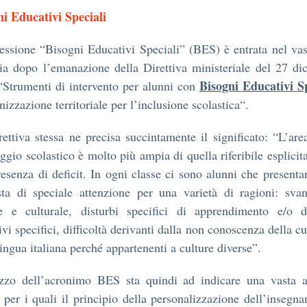
ni Educativi Speciali
essione “Bisogni Educativi Speciali” (BES) è entrata nel va
lia dopo l’emanazione della Direttiva ministeriale del 27 d
Bisogni Educativi Sp
Strumenti di intervento per alunni con
nizzazione territoriale per l’inclusione scolastica“.
ettiva stessa ne precisa succintamente il significato: “L’are
ggio scolastico è molto più ampia di quella riferibile esplici
resenza di deficit. In ogni classe ci sono alunni che present
sta di speciale attenzione per una varietà di ragioni: sva
le e culturale, disturbi specifici di apprendimento e/o di
ivi specifici, difficoltà derivanti dalla non conoscenza della cu
lingua italiana perché appartenenti a culture diverse”.
lizzo dell’acronimo BES sta quindi ad indicare una vasta a
 per i quali il principio della personalizzazione dell’insegn