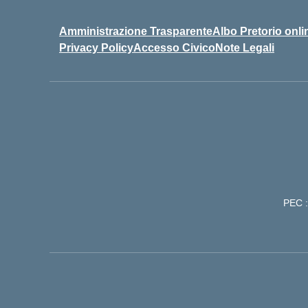
Amministrazione Trasparente
Albo Pretorio onli
Privacy Policy
Accesso Civico
Note Legali
PEC :