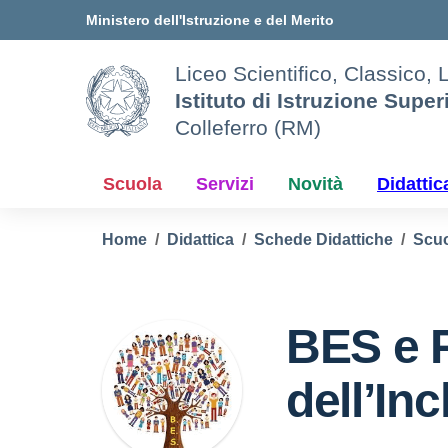
Vai ai contenuti
Vai al menu di navigazione
Vai al footer
Ministero dell'Istruzione e del Merito
Liceo Scientifico, Classico, 
Istituto di Istruzione Super
Colleferro (RM)
Scuola
Servizi
Novità
Didattic
Home
Didattica
Schede Didattiche
Scuo
BES e 
dell’In