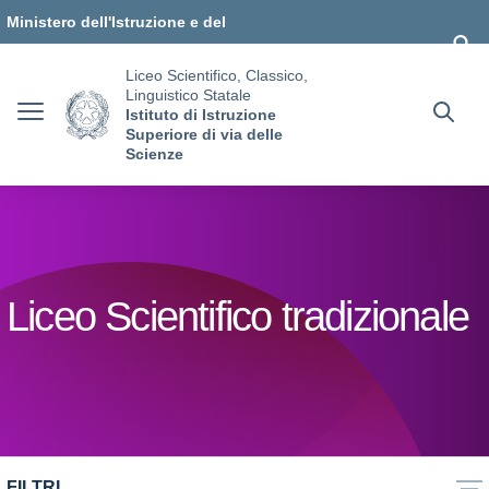
Vai ai contenuti
Vai al menu di navigazione
Vai al footer
Ministero dell'Istruzione e del
Merito
Liceo Scientifico, Classico,
Linguistico Statale
Istituto di Istruzione
Superiore di via delle
Scienze
Liceo Scientifico tradizionale
FILTRI