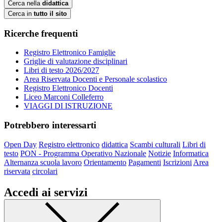
Cerca nella
didattica
Cerca in
tutto il sito
Ricerche frequenti
Registro Elettronico Famiglie
Griglie di valutazione disciplinari
Libri di testo 2026/2027
Area Riservata Docenti e Personale scolastico
Registro Elettronico Docenti
Liceo Marconi Colleferro
VIAGGI DI ISTRUZIONE
Potrebbero interessarti
Open Day
Registro elettronico
didattica
Scambi culturali
Libri di
testo
PON - Programma Operativo Nazionale
Notizie
Informatica
Alternanza scuola lavoro
Orientamento
Pagamenti
Iscrizioni
Area
riservata
circolari
Accedi ai servizi