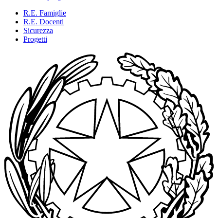
R.E. Famiglie
R.E. Docenti
Sicurezza
Progetti