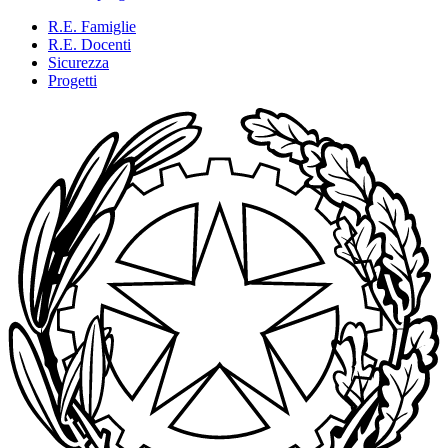
R.E. Famiglie
R.E. Docenti
Sicurezza
Progetti