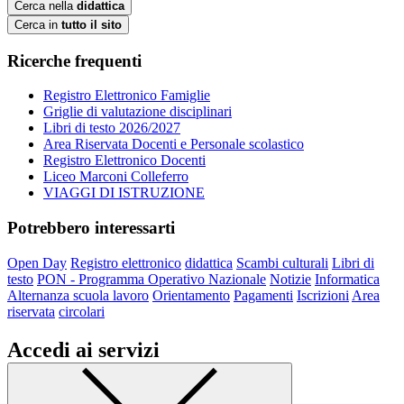
Cerca nella
didattica
Cerca in
tutto il sito
Ricerche frequenti
Registro Elettronico Famiglie
Griglie di valutazione disciplinari
Libri di testo 2026/2027
Area Riservata Docenti e Personale scolastico
Registro Elettronico Docenti
Liceo Marconi Colleferro
VIAGGI DI ISTRUZIONE
Potrebbero interessarti
Open Day
Registro elettronico
didattica
Scambi culturali
Libri di
testo
PON - Programma Operativo Nazionale
Notizie
Informatica
Alternanza scuola lavoro
Orientamento
Pagamenti
Iscrizioni
Area
riservata
circolari
Accedi ai servizi