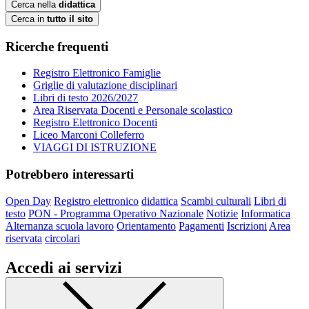
Cerca nella
didattica
Cerca in
tutto il sito
Ricerche frequenti
Registro Elettronico Famiglie
Griglie di valutazione disciplinari
Libri di testo 2026/2027
Area Riservata Docenti e Personale scolastico
Registro Elettronico Docenti
Liceo Marconi Colleferro
VIAGGI DI ISTRUZIONE
Potrebbero interessarti
Open Day
Registro elettronico
didattica
Scambi culturali
Libri di
testo
PON - Programma Operativo Nazionale
Notizie
Informatica
Alternanza scuola lavoro
Orientamento
Pagamenti
Iscrizioni
Area
riservata
circolari
Accedi ai servizi