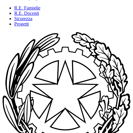
R.E. Famiglie
R.E. Docenti
Sicurezza
Progetti