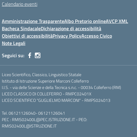
Calendario eventi
Amministrazione Trasparente
Albo Pretorio online
AVCP XML
Bacheca Sindacale
Dichiarazione di accessibilità
Obiettivi di accessibilità
Privacy Policy
Accesso Civico
Note Legali
Seguici su:
Liceo Scientifico, Classico, Linguistico Statale
Istituto di Istruzione Superiore Marconi Colleferro
I.I.S. - via delle Scienze e della Tecnica s.n.c. - 00034 Colleferro (RM)
LICEO CLASSICO DI COLLEFERRO - RMPC02401X
LICEO SCIENTIFICO "GUGLIELMO MARCONI" - RMPS024013
Tel.
06121126040
-
06121126041
PEC :
RMIS02400L@PEC.ISTRUZIONE.IT
- PEO:
RMIS02400L@ISTRUZIONE.IT