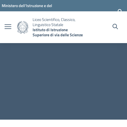
Vai ai contenuti
Vai al menu di navigazione
Vai al footer
Ministero dell'Istruzione e del
Merito
Liceo Scientifico, Classico,
Linguistico Statale
Istituto di Istruzione
Superiore di via delle Scienze