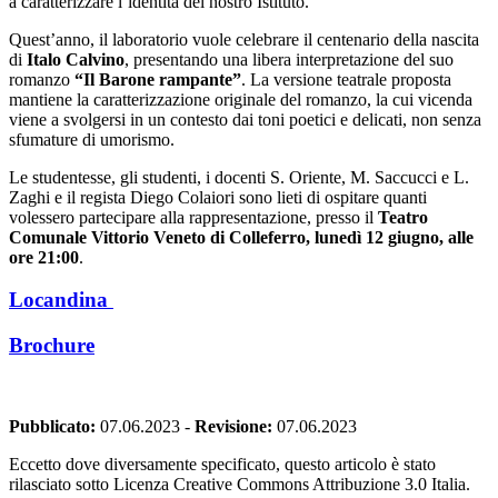
a caratterizzare l’identità del nostro Istituto.
Quest’anno, il laboratorio vuole celebrare il centenario della nascita
di
Italo Calvino
, presentando una libera interpretazione del suo
romanzo
“Il Barone rampante”
. La versione teatrale proposta
mantiene la caratterizzazione originale del romanzo, la cui vicenda
viene a svolgersi in un contesto dai toni poetici e delicati, non senza
sfumature di umorismo.
Le studentesse, gli studenti, i docenti S. Oriente, M. Saccucci e L.
Zaghi e il regista Diego Colaiori sono lieti di ospitare quanti
volessero partecipare alla rappresentazione, presso il
Teatro
Comunale Vittorio Veneto di Colleferro, lunedì
12 giugno, alle
ore 21:00
.
Locandina
Brochure
Pubblicato:
07.06.2023
-
Revisione:
07.06.2023
Eccetto dove diversamente specificato, questo articolo è stato
rilasciato sotto Licenza Creative Commons Attribuzione 3.0 Italia.