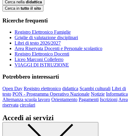
Cerca nella
didattica
Cerca in
tutto il sito
Ricerche frequenti
Registro Elettronico Famiglie
Griglie di valutazione disciplinari
Libri di testo 2026/2027
Area Riservata Docenti e Personale scolastico
Registro Elettronico Docenti
Liceo Marconi Colleferro
VIAGGI DI ISTRUZIONE
Potrebbero interessarti
Open Day
Registro elettronico
didattica
Scambi culturali
Libri di
testo
PON - Programma Operativo Nazionale
Notizie
Informatica
Alternanza scuola lavoro
Orientamento
Pagamenti
Iscrizioni
Area
riservata
circolari
Accedi ai servizi