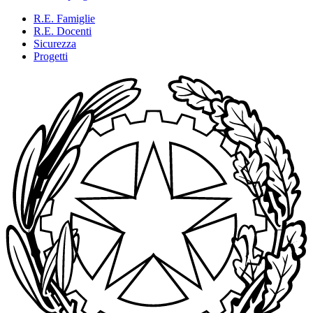
R.E. Famiglie
R.E. Docenti
Sicurezza
Progetti