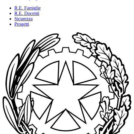
R.E. Famiglie
R.E. Docenti
Sicurezza
Progetti