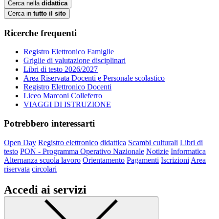
Cerca nella
didattica
Cerca in
tutto il sito
Ricerche frequenti
Registro Elettronico Famiglie
Griglie di valutazione disciplinari
Libri di testo 2026/2027
Area Riservata Docenti e Personale scolastico
Registro Elettronico Docenti
Liceo Marconi Colleferro
VIAGGI DI ISTRUZIONE
Potrebbero interessarti
Open Day
Registro elettronico
didattica
Scambi culturali
Libri di
testo
PON - Programma Operativo Nazionale
Notizie
Informatica
Alternanza scuola lavoro
Orientamento
Pagamenti
Iscrizioni
Area
riservata
circolari
Accedi ai servizi