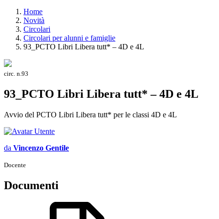
Home
Novità
Circolari
Circolari per alunni e famiglie
93_PCTO Libri Libera tutt* – 4D e 4L
circ. n.93
93_PCTO Libri Libera tutt* – 4D e 4L
Avvio del PCTO Libri Libera tutt* per le classi 4D e 4L
da
Vincenzo Gentile
Docente
Documenti