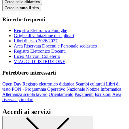
Cerca nella
didattica
Cerca in
tutto il sito
Ricerche frequenti
Registro Elettronico Famiglie
Griglie di valutazione disciplinari
Libri di testo 2026/2027
Area Riservata Docenti e Personale scolastico
Registro Elettronico Docenti
Liceo Marconi Colleferro
VIAGGI DI ISTRUZIONE
Potrebbero interessarti
Open Day
Registro elettronico
didattica
Scambi culturali
Libri di
testo
PON - Programma Operativo Nazionale
Notizie
Informatica
Alternanza scuola lavoro
Orientamento
Pagamenti
Iscrizioni
Area
riservata
circolari
Accedi ai servizi