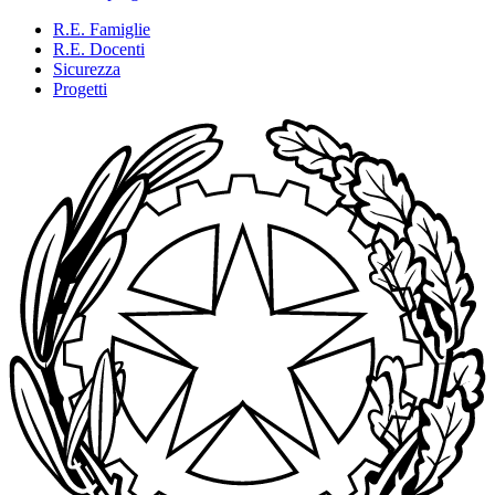
R.E. Famiglie
R.E. Docenti
Sicurezza
Progetti