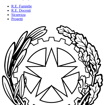
R.E. Famiglie
R.E. Docenti
Sicurezza
Progetti