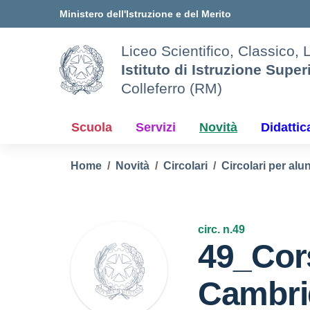
Vai ai contenuti
Vai al menu di navigazione
Vai al footer
Ministero dell'Istruzione e del Merito
Liceo Scientifico, Classico, 
Istituto di Istruzione Super
Colleferro (RM)
Scuola
Servizi
Novità
Didattic
Home
Novità
Circolari
Circolari per alun
circ. n.49
49_Cor
Cambri