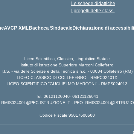
Le schede didattiche
I progetti delle classi
ne
AVCP XML
Bacheca Sindacale
Dichiarazione di accessibili
Liceo Scientifico, Classico, Linguistico Statale
Istituto di Istruzione Superiore Marconi Colleferro
I.I.S. - via delle Scienze e della Tecnica s.n.c. - 00034 Colleferro (RM)
LICEO CLASSICO DI COLLEFERRO - RMPC02401X
LICEO SCIENTIFICO "GUGLIELMO MARCONI" - RMPS024013
Tel.
06121126040
-
06121126041
RMIS02400L@PEC.ISTRUZIONE.IT
- PEO:
RMIS02400L@ISTRUZIO
Codice Fiscale 95017680588