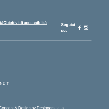
tà
Obiettivi di accessibilità
Seguici
su:
NE.IT
Concept & Design by Designers Italia