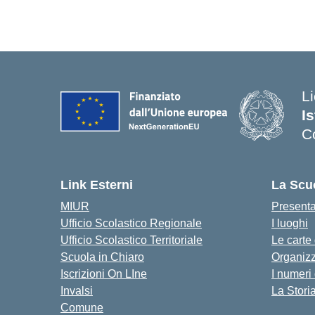
Li
I
C
Link Esterni
La Scu
MIUR
Present
Ufficio Scolastico Regionale
I luoghi
Ufficio Scolastico Territoriale
Le carte
Scuola in Chiaro
Organiz
Iscrizioni On LIne
I numeri
Invalsi
La Stori
Comune