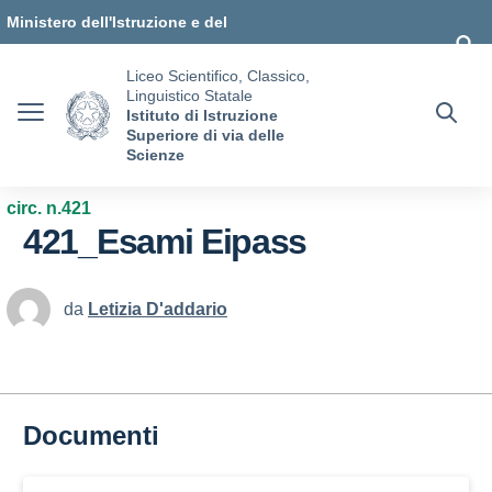
Vai ai contenuti
Vai al menu di navigazione
Vai al footer
Ministero dell'Istruzione e del
Merito
Liceo Scientifico, Classico,
Linguistico Statale
Istituto di Istruzione
Superiore di via delle
Scienze
circ. n.421
421_Esami Eipass
da
Letizia D'addario
Documenti