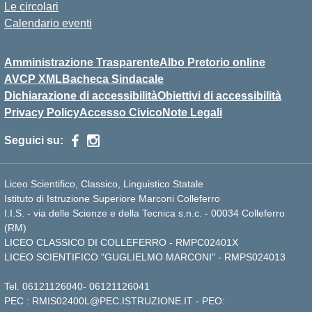
Le circolari
Calendario eventi
Amministrazione Trasparente
Albo Pretorio online
AVCP XML
Bacheca Sindacale
Dichiarazione di accessibilità
Obiettivi di accessibilità
Privacy Policy
Accesso Civico
Note Legali
Seguici su:
Liceo Scientifico, Classico, Linguistico Statale
Istituto di Istruzione Superiore Marconi Colleferro
I.I.S. - via delle Scienze e della Tecnica s.n.c. - 00034 Colleferro
(RM)
LICEO CLASSICO DI COLLEFERRO - RMPC02401X
LICEO SCIENTIFICO "GUGLIELMO MARCONI" - RMPS024013
Tel.
06121126040
-
06121126041
PEC :
RMIS02400L@PEC.ISTRUZIONE.IT
- PEO: