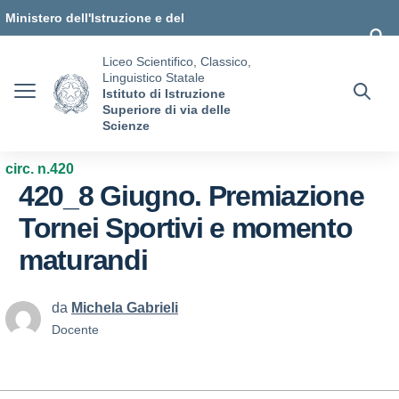
Vai ai contenuti
Vai al menu di navigazione
Vai al footer
Ministero dell'Istruzione e del
Merito
Liceo Scientifico, Classico,
Linguistico Statale
Istituto di Istruzione
Superiore di via delle
Scienze
circ. n.420
420_8 Giugno. Premiazione
Tornei Sportivi e momento
maturandi
da
Michela Gabrieli
Docente