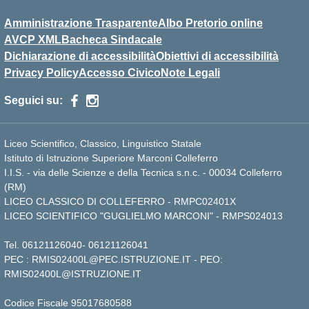
Amministrazione Trasparente
Albo Pretorio online
AVCP XML
Bacheca Sindacale
Dichiarazione di accessibilità
Obiettivi di accessibilità
Privacy Policy
Accesso Civico
Note Legali
Seguici su:
Liceo Scientifico, Classico, Linguistico Statale
Istituto di Istruzione Superiore Marconi Colleferro
I.I.S. - via delle Scienze e della Tecnica s.n.c. - 00034 Colleferro
(RM)
LICEO CLASSICO DI COLLEFERRO - RMPC02401X
LICEO SCIENTIFICO "GUGLIELMO MARCONI" - RMPS024013
Tel.
06121126040
-
06121126041
PEC :
RMIS02400L@PEC.ISTRUZIONE.IT
- PEO:
RMIS02400L@ISTRUZIONE.IT
Codice Fiscale 95017680588