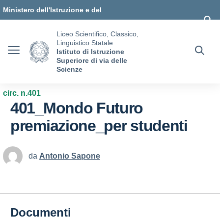
Vai ai contenuti
Vai al menu di navigazione
Vai al footer
Ministero dell'Istruzione e del
Merito
Liceo Scientifico, Classico,
Linguistico Statale
Istituto di Istruzione
Superiore di via delle
Scienze
circ. n.401
401_Mondo Futuro
premiazione_per studenti
da
Antonio Sapone
Documenti