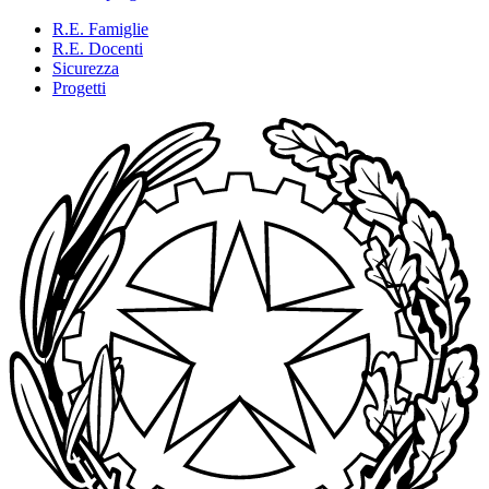
R.E. Famiglie
R.E. Docenti
Sicurezza
Progetti