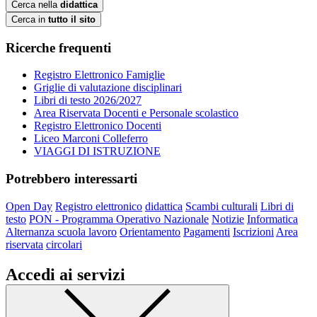
Cerca nella
didattica
Cerca in
tutto il sito
Ricerche frequenti
Registro Elettronico Famiglie
Griglie di valutazione disciplinari
Libri di testo 2026/2027
Area Riservata Docenti e Personale scolastico
Registro Elettronico Docenti
Liceo Marconi Colleferro
VIAGGI DI ISTRUZIONE
Potrebbero interessarti
Open Day
Registro elettronico
didattica
Scambi culturali
Libri di
testo
PON - Programma Operativo Nazionale
Notizie
Informatica
Alternanza scuola lavoro
Orientamento
Pagamenti
Iscrizioni
Area
riservata
circolari
Accedi ai servizi