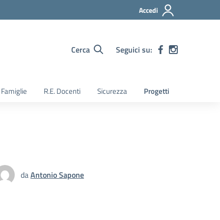
Accedi
Cerca
Seguici su:
. Famiglie
R.E. Docenti
Sicurezza
Progetti
da
Antonio Sapone