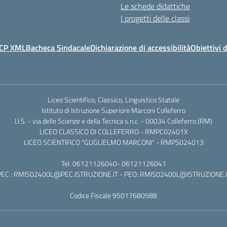
Le schede didattiche
I progetti delle classi
CP XML
Bacheca Sindacale
Dichiarazione di accessibilità
Obiettivi d
Liceo Scientifico, Classico, Linguistico Statale
Istituto di Istruzione Superiore Marconi Colleferro
I.I.S. - via delle Scienze e della Tecnica s.n.c. - 00034 Colleferro (RM)
LICEO CLASSICO DI COLLEFERRO - RMPC02401X
LICEO SCIENTIFICO "GUGLIELMO MARCONI" - RMPS024013
Tel.
06121126040
-
06121126041
EC :
RMIS02400L@PEC.ISTRUZIONE.IT
- PEO:
RMIS02400L@ISTRUZIONE.I
Codice Fiscale 95017680588