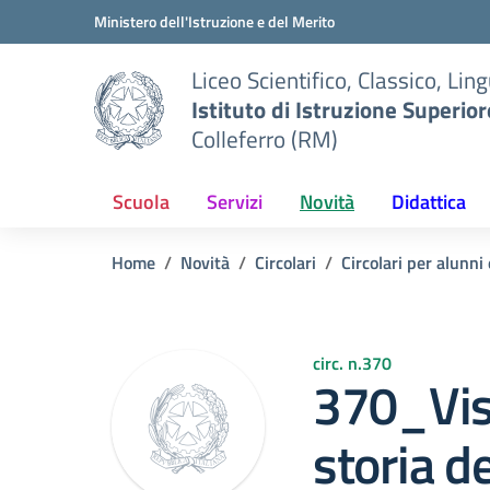
Vai ai contenuti
Vai al menu di navigazione
Vai al footer
Ministero dell'Istruzione e del Merito
Liceo Scientifico, Classico, Ling
Istituto di Istruzione Superior
Colleferro (RM)
Scuola
Servizi
Novità
Didattica
Home
Novità
Circolari
Circolari per alunni
circ. n.370
370_Visi
storia d