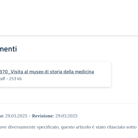
menti
370_Visita al museo di storia della medicina
pdf - 253 kb
o:
29.03.2025
-
Revisione:
29.03.2025
ove diversamente specificato, questo articolo è stato rilasciato sott