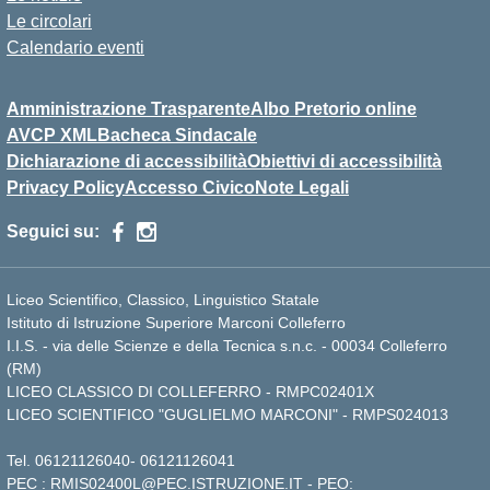
Le circolari
Calendario eventi
Amministrazione Trasparente
Albo Pretorio online
AVCP XML
Bacheca Sindacale
Dichiarazione di accessibilità
Obiettivi di accessibilità
Privacy Policy
Accesso Civico
Note Legali
Seguici su:
Liceo Scientifico, Classico, Linguistico Statale
Istituto di Istruzione Superiore Marconi Colleferro
I.I.S. - via delle Scienze e della Tecnica s.n.c. - 00034 Colleferro
(RM)
LICEO CLASSICO DI COLLEFERRO - RMPC02401X
LICEO SCIENTIFICO "GUGLIELMO MARCONI" - RMPS024013
Tel.
06121126040
-
06121126041
PEC :
RMIS02400L@PEC.ISTRUZIONE.IT
- PEO: