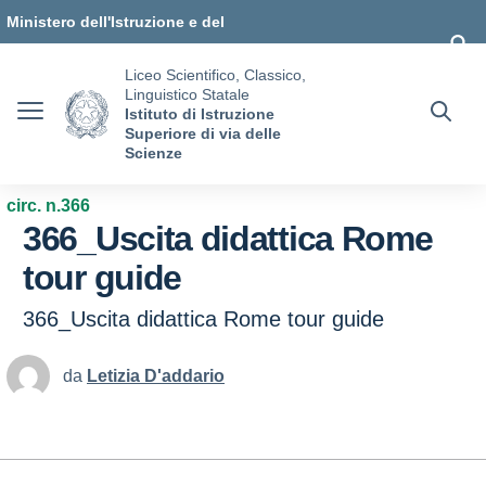
Vai ai contenuti
Vai al menu di navigazione
Vai al footer
Ministero dell'Istruzione e del
Merito
Liceo Scientifico, Classico,
Linguistico Statale
Istituto di Istruzione
Superiore di via delle
Scienze
circ. n.366
366_Uscita didattica Rome
tour guide
366_Uscita didattica Rome tour guide
da
Letizia D'addario