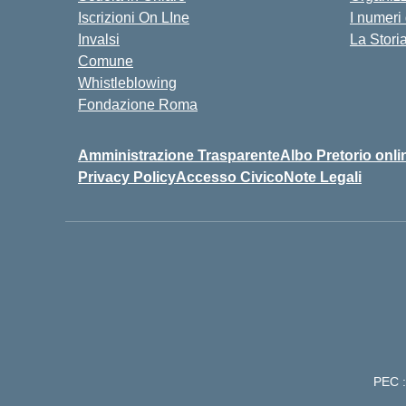
Iscrizioni On LIne
I numeri
Invalsi
La Stori
Comune
Whistleblowing
Fondazione Roma
Amministrazione Trasparente
Albo Pretorio onli
Privacy Policy
Accesso Civico
Note Legali
PEC :