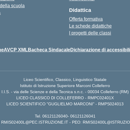
 della scuola
Didattica
a
Offerta formativa
Le schede didattiche
I progetti delle classi
ne
AVCP XML
Bacheca Sindacale
Dichiarazione di accessibili
Liceo Scientifico, Classico, Linguistico Statale
Istituto di Istruzione Superiore Marconi Colleferro
I.I.S. - via delle Scienze e della Tecnica s.n.c. - 00034 Colleferro (RM)
LICEO CLASSICO DI COLLEFERRO - RMPC02401X
LICEO SCIENTIFICO "GUGLIELMO MARCONI" - RMPS024013
Tel.
06121126040
-
06121126041
RMIS02400L@PEC.ISTRUZIONE.IT
- PEO:
RMIS02400L@ISTRUZIO