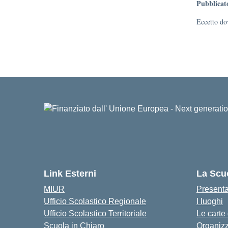
Pubblicat
Eccetto dov
Link Esterni
La Scu
MIUR
Present
Ufficio Scolastico Regionale
I luoghi
Ufficio Scolastico Territoriale
Le carte
Scuola in Chiaro
Organiz