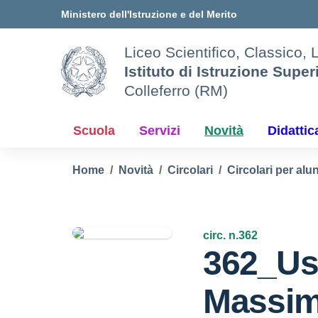
Vai ai contenuti
Vai al menu di navigazione
Vai al footer
Ministero dell'Istruzione e del Merito
Liceo Scientifico, Classico, 
Istituto di Istruzione Super
Colleferro (RM)
Scuola
Servizi
Novità
Didattic
Home
Novità
Circolari
Circolari per alun
circ. n.362
362_Us
Massim