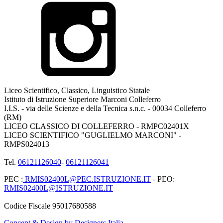
Liceo Scientifico, Classico, Linguistico Statale
Istituto di Istruzione Superiore Marconi Colleferro
I.I.S. - via delle Scienze e della Tecnica s.n.c. - 00034 Colleferro
(RM)
LICEO CLASSICO DI COLLEFERRO - RMPC02401X
LICEO SCIENTIFICO "GUGLIELMO MARCONI" -
RMPS024013
Tel.
06121126040
-
06121126041
PEC :
RMIS02400L@PEC.ISTRUZIONE.IT
- PEO:
RMIS02400L@ISTRUZIONE.IT
Codice Fiscale 95017680588
Concept & Design by Designers Italia