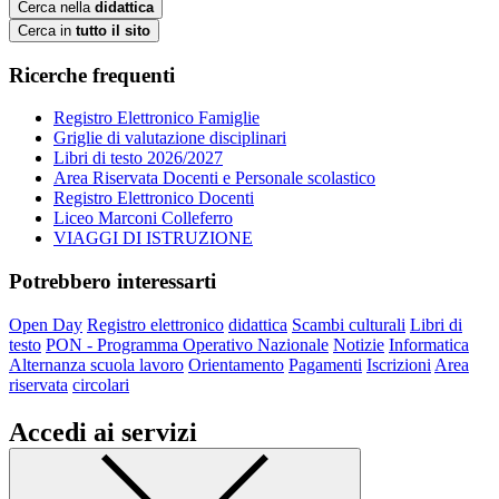
Cerca nella
didattica
Cerca in
tutto il sito
Ricerche frequenti
Registro Elettronico Famiglie
Griglie di valutazione disciplinari
Libri di testo 2026/2027
Area Riservata Docenti e Personale scolastico
Registro Elettronico Docenti
Liceo Marconi Colleferro
VIAGGI DI ISTRUZIONE
Potrebbero interessarti
Open Day
Registro elettronico
didattica
Scambi culturali
Libri di
testo
PON - Programma Operativo Nazionale
Notizie
Informatica
Alternanza scuola lavoro
Orientamento
Pagamenti
Iscrizioni
Area
riservata
circolari
Accedi ai servizi