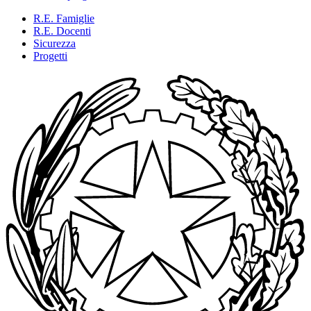
R.E. Famiglie
R.E. Docenti
Sicurezza
Progetti