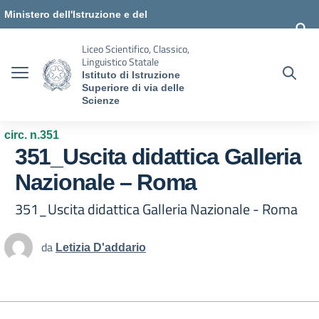
Vai ai contenuti
Vai al menu di navigazione
Vai al footer
Ministero dell'Istruzione e del
Merito
Liceo Scientifico, Classico,
Linguistico Statale
Istituto di Istruzione
Superiore di via delle
Scienze
circ. n.351
351_Uscita didattica Galleria
Nazionale – Roma
351_Uscita didattica Galleria Nazionale - Roma
da
Letizia D'addario