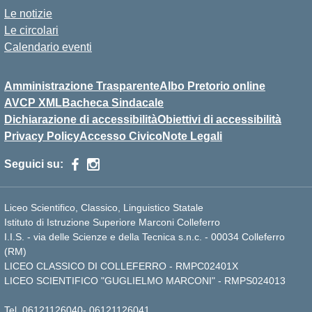
Le notizie
Le circolari
Calendario eventi
Amministrazione Trasparente
Albo Pretorio online
AVCP XML
Bacheca Sindacale
Dichiarazione di accessibilità
Obiettivi di accessibilità
Privacy Policy
Accesso Civico
Note Legali
Seguici su:
Liceo Scientifico, Classico, Linguistico Statale
Istituto di Istruzione Superiore Marconi Colleferro
I.I.S. - via delle Scienze e della Tecnica s.n.c. - 00034 Colleferro
(RM)
LICEO CLASSICO DI COLLEFERRO - RMPC02401X
LICEO SCIENTIFICO "GUGLIELMO MARCONI" - RMPS024013
Tel.
06121126040
-
06121126041