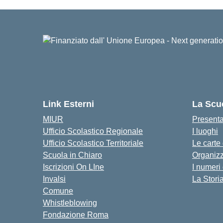
Link Esterni
La Scu
MIUR
Present
Ufficio Scolastico Regionale
I luoghi
Ufficio Scolastico Territoriale
Le carte
Scuola in Chiaro
Organiz
Iscrizioni On LIne
I numeri
Invalsi
La Stori
Comune
Whistleblowing
Fondazione Roma