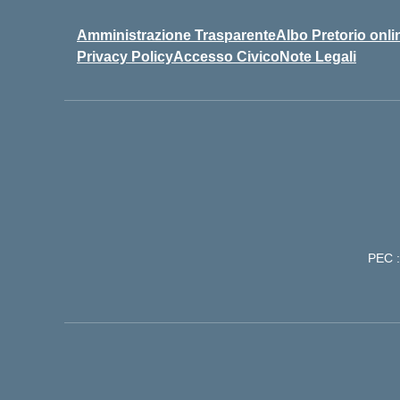
Amministrazione Trasparente
Albo Pretorio onli
Privacy Policy
Accesso Civico
Note Legali
PEC :