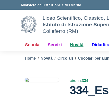
Vai ai contenuti
Vai al menu di navigazione
Vai al footer
Ministero dell'Istruzione e del Merito
Liceo Scientifico, Classico, 
Istituto di Istruzione Super
Colleferro (RM)
Scuola
Servizi
Novità
Didattic
Home
Novità
Circolari
Circolari per alun
circ. n.334
334_Es