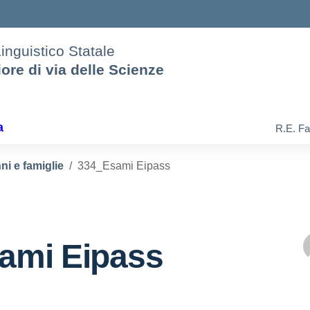
Linguistico Statale
iore di via delle Scienze
a
R.E. Fa
ni e famiglie
334_Esami Eipass
ami Eipass