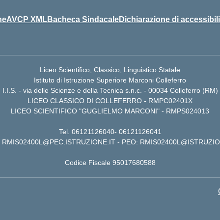
ne
AVCP XML
Bacheca Sindacale
Dichiarazione di accessibili
Liceo Scientifico, Classico, Linguistico Statale
Istituto di Istruzione Superiore Marconi Colleferro
I.I.S. - via delle Scienze e della Tecnica s.n.c. - 00034 Colleferro (RM)
LICEO CLASSICO DI COLLEFERRO - RMPC02401X
LICEO SCIENTIFICO "GUGLIELMO MARCONI" - RMPS024013
Tel.
06121126040
-
06121126041
RMIS02400L@PEC.ISTRUZIONE.IT
- PEO:
RMIS02400L@ISTRUZIO
Codice Fiscale 95017680588