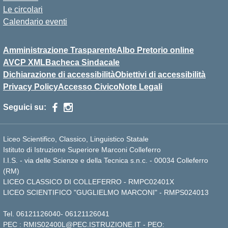
Le circolari
Calendario eventi
Amministrazione Trasparente
Albo Pretorio online
AVCP XML
Bacheca Sindacale
Dichiarazione di accessibilità
Obiettivi di accessibilità
Privacy Policy
Accesso Civico
Note Legali
Seguici su:
Liceo Scientifico, Classico, Linguistico Statale
Istituto di Istruzione Superiore Marconi Colleferro
I.I.S. - via delle Scienze e della Tecnica s.n.c. - 00034 Colleferro
(RM)
LICEO CLASSICO DI COLLEFERRO - RMPC02401X
LICEO SCIENTIFICO "GUGLIELMO MARCONI" - RMPS024013
Tel.
06121126040
-
06121126041
PEC :
RMIS02400L@PEC.ISTRUZIONE.IT
- PEO: