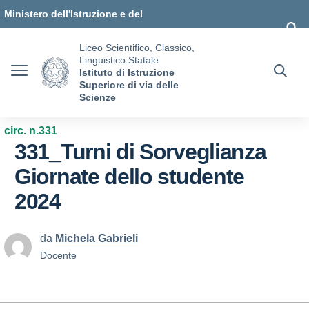
Vai ai contenuti
Vai al menu di navigazione
Vai al footer
Ministero dell'Istruzione e del
Merito
Liceo Scientifico, Classico,
Linguistico Statale
Istituto di Istruzione
Superiore di via delle
Scienze
circ. n.331
331_Turni di Sorveglianza
Giornate dello studente
2024
da
Michela Gabrieli
Docente