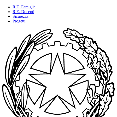
R.E. Famiglie
R.E. Docenti
Sicurezza
Progetti