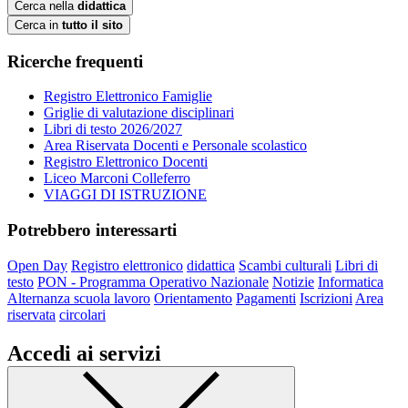
Cerca nella
didattica
Cerca in
tutto il sito
Ricerche frequenti
Registro Elettronico Famiglie
Griglie di valutazione disciplinari
Libri di testo 2026/2027
Area Riservata Docenti e Personale scolastico
Registro Elettronico Docenti
Liceo Marconi Colleferro
VIAGGI DI ISTRUZIONE
Potrebbero interessarti
Open Day
Registro elettronico
didattica
Scambi culturali
Libri di
testo
PON - Programma Operativo Nazionale
Notizie
Informatica
Alternanza scuola lavoro
Orientamento
Pagamenti
Iscrizioni
Area
riservata
circolari
Accedi ai servizi