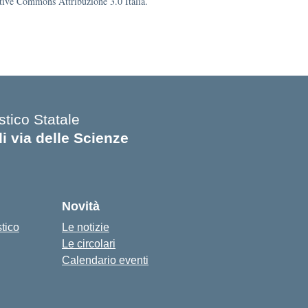
eative Commons Attribuzione 3.0 Italia.
stico Statale
di via delle Scienze
Novità
stico
Le notizie
Le circolari
Calendario eventi