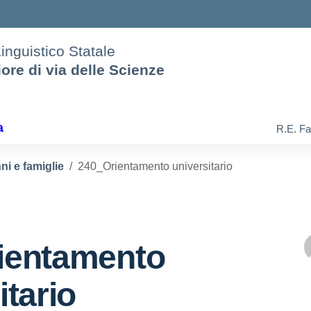
Linguistico Statale
iore di via delle Scienze
a
R.E. Fa
ni e famiglie
240_Orientamento universitario
ientamento
itario