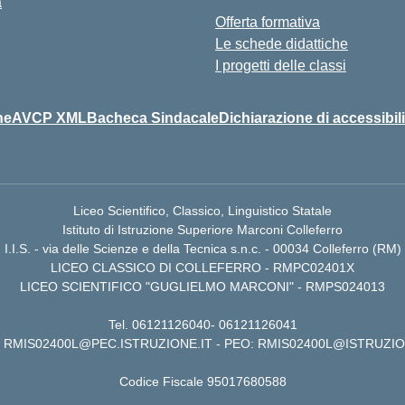
a
Offerta formativa
Le schede didattiche
I progetti delle classi
ne
AVCP XML
Bacheca Sindacale
Dichiarazione di accessibili
Liceo Scientifico, Classico, Linguistico Statale
Istituto di Istruzione Superiore Marconi Colleferro
I.I.S. - via delle Scienze e della Tecnica s.n.c. - 00034 Colleferro (RM)
LICEO CLASSICO DI COLLEFERRO - RMPC02401X
LICEO SCIENTIFICO "GUGLIELMO MARCONI" - RMPS024013
Tel.
06121126040
-
06121126041
RMIS02400L@PEC.ISTRUZIONE.IT
- PEO:
RMIS02400L@ISTRUZIO
Codice Fiscale 95017680588