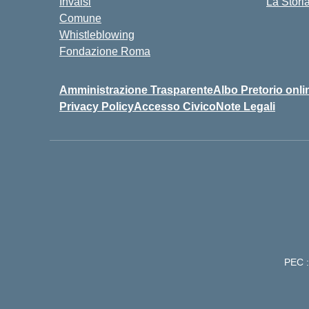
Invalsi
La Stori
Comune
Whistleblowing
Fondazione Roma
Amministrazione Trasparente
Albo Pretorio onli
Privacy Policy
Accesso Civico
Note Legali
PEC :