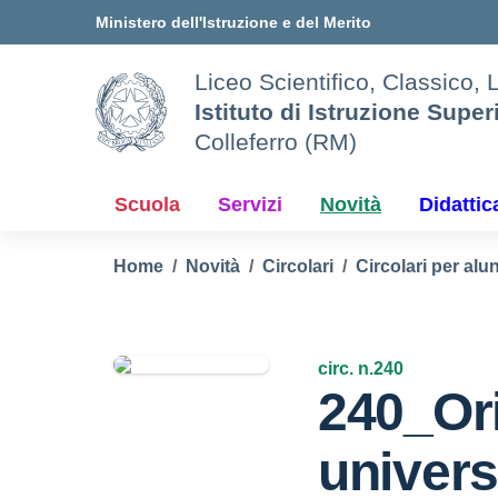
Vai ai contenuti
Vai al menu di navigazione
Vai al footer
Ministero dell'Istruzione e del Merito
Liceo Scientifico, Classico, 
Istituto di Istruzione Super
Colleferro (RM)
Scuola
Servizi
Novità
Didattic
Home
Novità
Circolari
Circolari per alun
circ. n.240
240_Or
univers