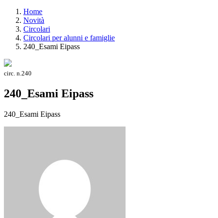
Home
Novità
Circolari
Circolari per alunni e famiglie
240_Esami Eipass
circ. n.240
240_Esami Eipass
240_Esami Eipass