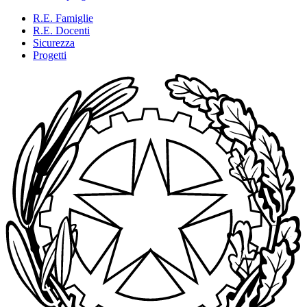
R.E. Famiglie
R.E. Docenti
Sicurezza
Progetti