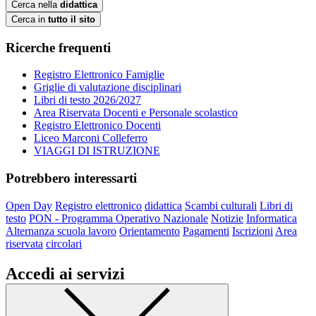
Cerca nella
didattica
Cerca in
tutto il sito
Ricerche frequenti
Registro Elettronico Famiglie
Griglie di valutazione disciplinari
Libri di testo 2026/2027
Area Riservata Docenti e Personale scolastico
Registro Elettronico Docenti
Liceo Marconi Colleferro
VIAGGI DI ISTRUZIONE
Potrebbero interessarti
Open Day
Registro elettronico
didattica
Scambi culturali
Libri di
testo
PON - Programma Operativo Nazionale
Notizie
Informatica
Alternanza scuola lavoro
Orientamento
Pagamenti
Iscrizioni
Area
riservata
circolari
Accedi ai servizi