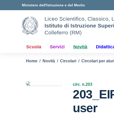
Vai ai contenuti
Vai al menu di navigazione
Vai al footer
Ministero dell'Istruzione e del Merito
Liceo Scientifico, Classico, 
Istituto di Istruzione Super
Colleferro (RM)
Scuola
Servizi
Novità
Didattic
Home
Novità
Circolari
Circolari per alun
circ. n.203
203_EI
user