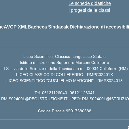
Le schede didattiche
I progetti delle classi
ne
AVCP XML
Bacheca Sindacale
Dichiarazione di accessibili
Liceo Scientifico, Classico, Linguistico Statale
Istituto di Istruzione Superiore Marconi Colleferro
I.I.S. - via delle Scienze e della Tecnica s.n.c. - 00034 Colleferro (RM)
LICEO CLASSICO DI COLLEFERRO - RMPC02401X
LICEO SCIENTIFICO "GUGLIELMO MARCONI" - RMPS024013
Tel.
06121126040
-
06121126041
RMIS02400L@PEC.ISTRUZIONE.IT
- PEO:
RMIS02400L@ISTRUZIO
Codice Fiscale 95017680588