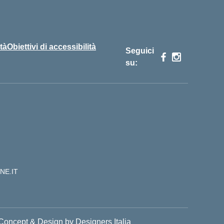
tà
Obiettivi di accessibilità
Seguici
su:
NE.IT
Concept & Design by Designers Italia