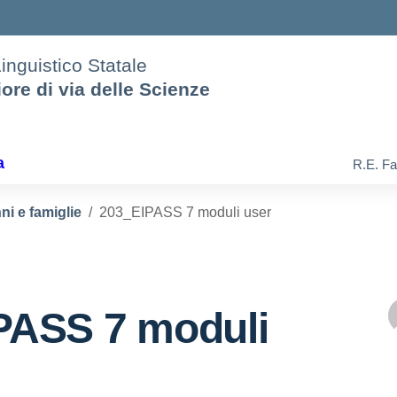
Linguistico Statale
iore di via delle Scienze
a
R.E. Fa
ni e famiglie
203_EIPASS 7 moduli user
PASS 7 moduli