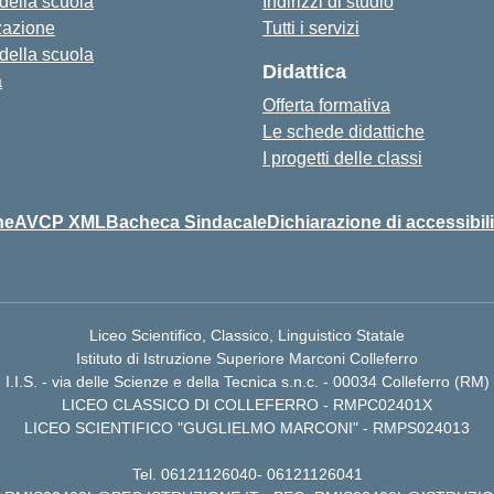
 della scuola
Indirizzi di studio
zazione
Tutti i servizi
 della scuola
Didattica
a
Offerta formativa
Le schede didattiche
I progetti delle classi
ne
AVCP XML
Bacheca Sindacale
Dichiarazione di accessibili
Liceo Scientifico, Classico, Linguistico Statale
Istituto di Istruzione Superiore Marconi Colleferro
I.I.S. - via delle Scienze e della Tecnica s.n.c. - 00034 Colleferro (RM)
LICEO CLASSICO DI COLLEFERRO - RMPC02401X
LICEO SCIENTIFICO "GUGLIELMO MARCONI" - RMPS024013
Tel.
06121126040
-
06121126041