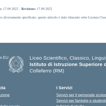
o:
Revisione:
17.09.2022
-
17.09.2022
e diversamente specificato, questo articolo è stato rilasciato sotto Licenza Cr
Liceo Scientifico, Classico, Lingui
Istituto di Istruzione Superiore 
Colleferro (RM)
ola
I Servizi
azione
Servizi per il personale scola
Servizi per famiglie e studenti