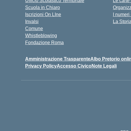
Ufficio Scolastico Territoriale
Le carte
Scuola in Chiaro
Organiz
Iscrizioni On LIne
I numeri
Invalsi
La Stori
Comune
Whistleblowing
Fondazione Roma
Amministrazione Trasparente
Albo Pretorio onli
Privacy Policy
Accesso Civico
Note Legali