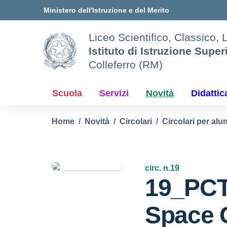
Vai ai contenuti
Vai al menu di navigazione
Vai al footer
Ministero dell'Istruzione e del Merito
Liceo Scientifico, Classico, 
Istituto di Istruzione Super
Colleferro (RM)
Scuola
Servizi
Novità
Didattic
Home
Novità
Circolari
Circolari per alun
circ. n.19
19_PC
Space 