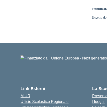
Pubblicat
Eccetto dov
Link Esterni
La Scu
MIUR
Present
Ufficio Scolastico Regionale
I luoghi