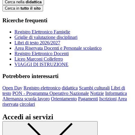
Cerca nella
didattica
Cerca in
tutto il sito
Ricerche frequenti
Registro Elettronico Famiglie
Griglie di valutazione disciplinari
Libri di testo 2026/2027
Area Riservata Docenti e Personale scolastico
Registro Elettronico Docenti
Liceo Marconi Colleferro
VIAGGI DI ISTRUZIONE
Potrebbero interessarti
Open Day
Registro elettronico
didattica
Scambi culturali
Libri di
testo
PON - Programma Operativo Nazionale
Notizie
Informatica
Alternanza scuola lavoro
Orientamento
Pagamenti
Iscrizioni
Area
riservata
circolari
Accedi ai servizi