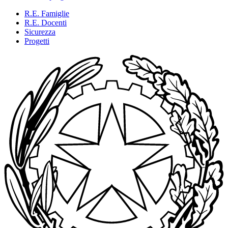
R.E. Famiglie
R.E. Docenti
Sicurezza
Progetti