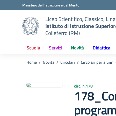
Vai ai contenuti
Vai al menu di navigazione
Vai al footer
Ministero dell'Istruzione e del Merito
Liceo Scientifico, Classico, Ling
Istituto di Istruzione Superior
Colleferro (RM)
Scuola
Servizi
Novità
Didattica
Home
Novità
Circolari
Circolari per alunni
circ. n.178
178_Cor
program