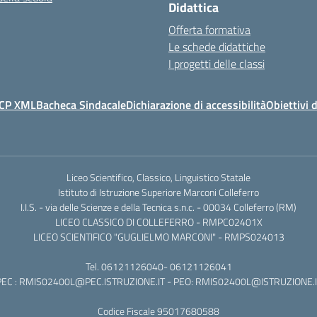
Didattica
Offerta formativa
Le schede didattiche
I progetti delle classi
CP XML
Bacheca Sindacale
Dichiarazione di accessibilità
Obiettivi d
Liceo Scientifico, Classico, Linguistico Statale
Istituto di Istruzione Superiore Marconi Colleferro
I.I.S. - via delle Scienze e della Tecnica s.n.c. - 00034 Colleferro (RM)
LICEO CLASSICO DI COLLEFERRO - RMPC02401X
LICEO SCIENTIFICO "GUGLIELMO MARCONI" - RMPS024013
Tel.
06121126040
-
06121126041
EC :
RMIS02400L@PEC.ISTRUZIONE.IT
- PEO:
RMIS02400L@ISTRUZIONE.I
Codice Fiscale 95017680588