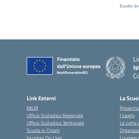
Eccetto dov
Li
Is
Co
Link Esterni
La Scuo
MIUR
Presenta
Ufficio Scolastico Regionale
I luoghi
Ufficio Scolastico Territoriale
Le carte 
Scuola in Chiaro
Organizz
Iscrizioni On LIne
I numeri 