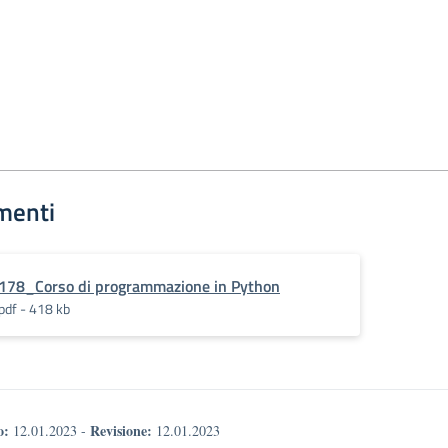
menti
178_Corso di programmazione in Python
pdf - 418 kb
o:
Revisione:
12.01.2023
-
12.01.2023